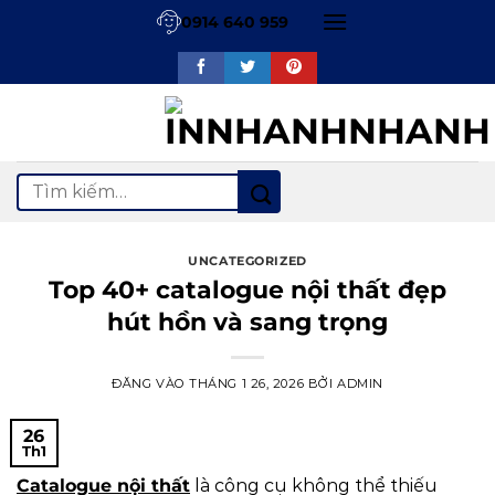
Bỏ
0914 640 959
qua
nội
dung
Tìm
kiếm:
UNCATEGORIZED
Top 40+ catalogue nội thất đẹp
hút hồn và sang trọng
ĐĂNG VÀO
THÁNG 1 26, 2026
BỞI
ADMIN
26
Th1
Catalogue nội thất
là công cụ không thể thiếu