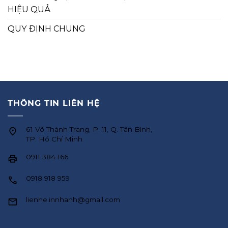
HIỆU QUẢ
QUY ĐỊNH CHUNG
THÔNG TIN LIÊN HỆ
61 Võ Thành Trang, P. 11, Q. Tân Bình,
TP. Hồ Chí Minh
0911 384 166
0918 918 959
lienhe.innhanh@gmail.com