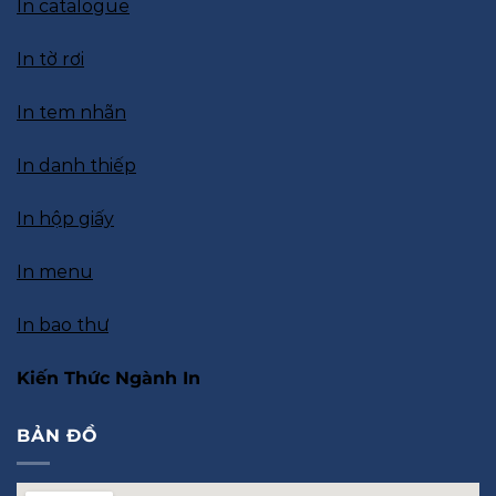
In catalogue
In tờ rơi
In tem nhãn
In danh thiếp
In hộp giấy
In menu
In bao thư
Kiến Thức Ngành In
BẢN ĐỒ