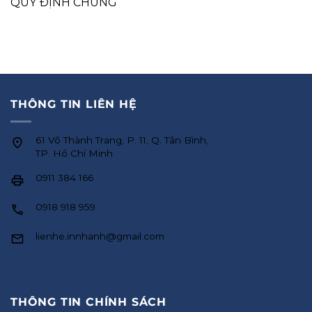
QUY ĐỊNH CHUNG
THÔNG TIN LIÊN HỆ
61 Võ Thành Trang, P. 11, Q. Tân Bình,
TP. Hồ Chí Minh
0911 384 166
0918 918 959
lienhe.innhanh@gmail.com
THÔNG TIN CHÍNH SÁCH