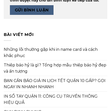
trình duyệt này cho lần bình luận kế tiếp của tôi.
BÀI VIẾT MỚI
Những lỗi thường gặp khi in name card và cách
khắc phục
Thiệp báo hỷ là gì? Tổng hợp mẫu thiệp báo hỷ đẹp
và ấn tượng
BẠN CẦN BÁO GIÁ IN LỊCH TẾT QUẬN 10 GẤP? GỌI
NGAY IN NHANH NHANH
IN SỔ TAY QUẬN 11: CÔNG CỤ TRUYỀN THÔNG
HIỆU QUẢ