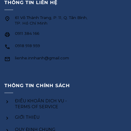
THÔNG TIN LIÊN HỆ
61 Võ Thành Trang, P. 11, Q. Tân Bình,
TP. Hồ Chí Minh
0911 384 166
0918 918 959
lienhe.innhanh@gmail.com
THÔNG TIN CHÍNH SÁCH
ĐIỀU KHOẢN DỊCH VỤ -
TERMS OF SERVICE
GIỚI THIỆU
QUY ĐỊNH CHUNG