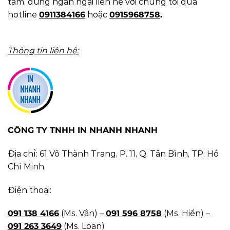
tâm, đừng ngần ngại liên hệ với chúng tôi qua
hotline
0911384166
hoặc
0915968758
.
Thông tin liên hệ:
CÔNG TY TNHH IN NHANH NHANH
Địa chỉ: 61 Võ Thành Trang, P. 11, Q. Tân Bình, TP. Hồ
Chí Minh.
Điện thoại:
091 138 4166
(Ms. Vân) –
091 596 8758
(Ms. Hiền) –
091 263 3649
(Ms. Loan)