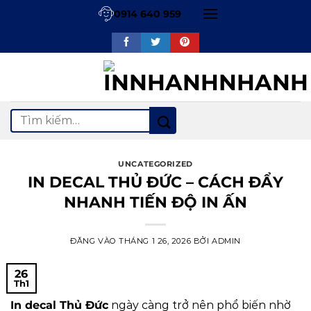
Bỏ
0914 640 959
qua
nội
dung
Tìm
kiếm:
UNCATEGORIZED
IN DECAL THỦ ĐỨC – CÁCH ĐẨY
NHANH TIẾN ĐỘ IN ẤN
ĐĂNG VÀO
THÁNG 1 26, 2026
BỞI
ADMIN
26
Th1
In decal Thủ Đức
ngày càng trở nên phổ biến nhờ