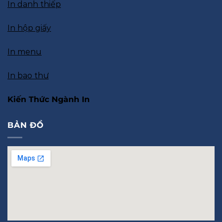
In danh thiếp
In hộp giấy
In menu
In bao thư
Kiến Thức Ngành In
BẢN ĐỒ