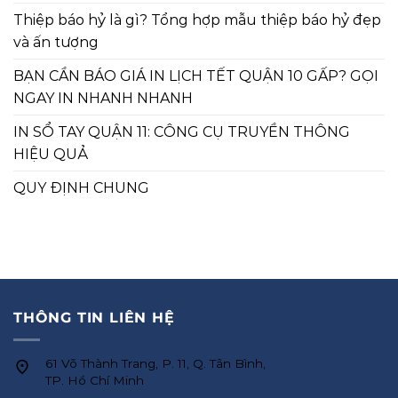
Thiệp báo hỷ là gì? Tổng hợp mẫu thiệp báo hỷ đẹp
và ấn tượng
BẠN CẦN BÁO GIÁ IN LỊCH TẾT QUẬN 10 GẤP? GỌI
NGAY IN NHANH NHANH
IN SỔ TAY QUẬN 11: CÔNG CỤ TRUYỀN THÔNG
HIỆU QUẢ
QUY ĐỊNH CHUNG
THÔNG TIN LIÊN HỆ
61 Võ Thành Trang, P. 11, Q. Tân Bình,
TP. Hồ Chí Minh