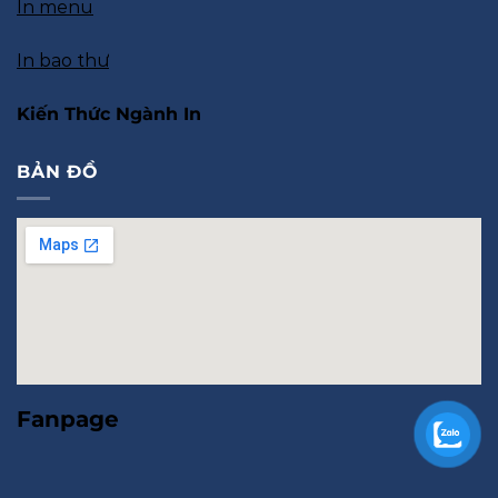
In menu
In bao thư
Kiến Thức Ngành In
BẢN ĐỒ
Fanpage