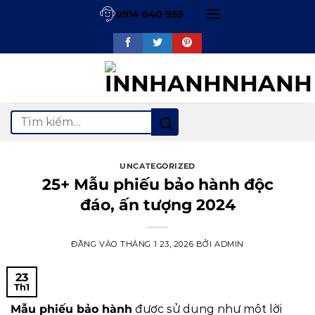
Bỏ
0914 640 959
qua
nội
dung
Tìm
kiếm:
UNCATEGORIZED
25+ Mẫu phiếu bảo hành độc
đáo, ấn tượng 2024
ĐĂNG VÀO
THÁNG 1 23, 2026
BỞI
ADMIN
23
Th1
Mẫu phiếu bảo hành
được sử dụng như một lời