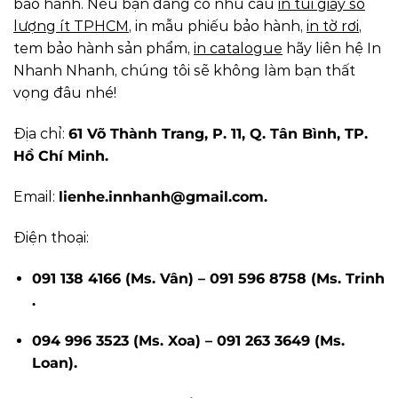
bảo hành. Nếu bạn đang có nhu cầu
in túi giấy số
lượng ít TPHCM
, in mẫu phiếu bảo hành,
in tờ rơi
,
tem bảo hành sản phẩm,
in catalogue
hãy liên hệ In
Nhanh Nhanh, chúng tôi sẽ không làm bạn thất
vọng đâu nhé!
Địa chỉ:
61 Võ Thành Trang, P. 11, Q. Tân Bình, TP.
Hồ Chí Minh.
Email:
lienhe.innhanh@gmail.com.
Điện thoại:
091 138 4166 (Ms. Vân) – 091 596 8758 (Ms. Trinh
.
094 996 3523 (Ms. Xoa) – 091 263 3649 (Ms.
Loan).