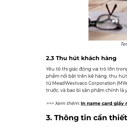
Te
2.3 Thu hút khách hàng
Yếu tố thị giác đóng vai trò lớn tr
phẩm nổi bật trên kệ hàng, thu hú
từ MeadWestvaco Corporation (MWV
trước, và bao bì sản phẩm chính là
>>> Xem thêm:
In name card giấy 
3. Thông tin cần thiế