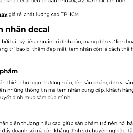
c khổ decal tiêu chuẩn như A4, A2, A0 hoặc lớn hơn.
gay
giá rẻ, chất lượng cao TPHCM
m nhãn decal
 bởi bất kỳ tiêu chuẩn cố định nào, mang đến sự linh hoạ
trang trí bao bì thêm đẹp mắt, tem nhãn còn là cách th
n phẩm
n thiết như logo thương hiệu, tên sản phẩm, đơn vị sản
rên những thông tin mà tem nhãn cung cấp, khách hàn
quyết định mua sắm của mình.
n diện thương hiệu cao, giúp sản phẩm trở nên nổi bậ
 đẩy doanh số mà còn khẳng định sự chuyên nghiệp, tăn