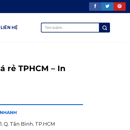
Tìm
LIÊN HỆ
kiếm:
N
iá rẻ TPHCM – In
 NHANH
11, Q. Tân Bình, TP.HCM