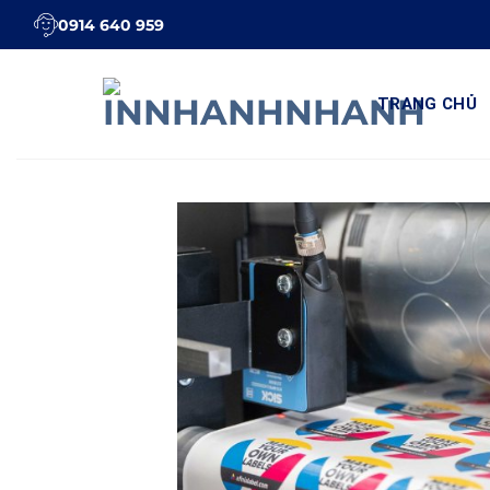
Bỏ
0914 640 959
qua
nội
dung
TRANG CHỦ