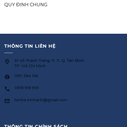
QUY ĐỊNH CHUNG
THÔNG TIN LIÊN HỆ
61 Võ Thành Trang, P. 11, Q. Tân Bình,
TP. Hồ Chí Minh
0911 384 166
0918 918 959
lienhe.innhanh@gmail.com
THÔNG TIN CHÍNH SÁCH