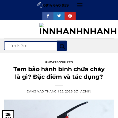
Bỏ
0914 640 959
qua
nội
dung
Tìm
kiếm:
UNCATEGORIZED
Tem bảo hành bình chữa cháy
là gì? Đặc điểm và tác dụng?
ĐĂNG VÀO
THÁNG 1 26, 2026
BỞI
ADMIN
26