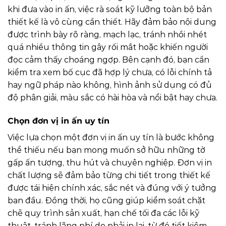
khi đưa vào in ấn, việc rà soát kỹ lưỡng toàn bộ bản
thiết kế là vô cùng cần thiết. Hãy đảm bảo nội dung
được trình bày rõ ràng, mạch lạc, tránh nhồi nhét
quá nhiều thông tin gây rối mắt hoặc khiến người
đọc cảm thấy choáng ngợp. Bên cạnh đó, bạn cần
kiểm tra xem bố cục đã hợp lý chưa, có lỗi chính tả
hay ngữ pháp nào không, hình ảnh sử dụng có đủ
độ phân giải, màu sắc có hài hòa và nổi bật hay chưa.
Chọn đơn vị in ấn uy tín
Việc lựa chọn một đơn vị in ấn uy tín là bước không
thể thiếu nếu bạn mong muốn sở hữu những tờ
gấp ấn tượng, thu hút và chuyên nghiệp. Đơn vị in
chất lượng sẽ đảm bảo từng chi tiết trong thiết kế
được tái hiện chính xác, sắc nét và đúng với ý tưởng
ban đầu. Đồng thời, họ cũng giúp kiểm soát chặt
chẽ quy trình sản xuất, hạn chế tối đa các lỗi kỹ
thuật, tránh lãng phí do phải in lại, từ đó tiết kiệm