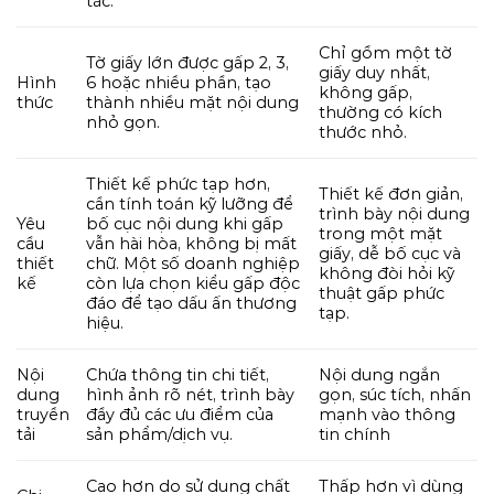
tác.
Chỉ gồm một tờ
Tờ giấy lớn được gấp 2, 3,
giấy duy nhất,
Hình
6 hoặc nhiều phần, tạo
không gấp,
thức
thành nhiều mặt nội dung
thường có kích
nhỏ gọn.
thước nhỏ.
Thiết kế phức tạp hơn,
Thiết kế đơn giản,
cần tính toán kỹ lưỡng để
trình bày nội dung
Yêu
bố cục nội dung khi gấp
trong một mặt
cầu
vẫn hài hòa, không bị mất
giấy, dễ bố cục và
thiết
chữ. Một số doanh nghiệp
không đòi hỏi kỹ
kế
còn lựa chọn kiểu gấp độc
thuật gấp phức
đáo để tạo dấu ấn thương
tạp.
hiệu.
Nội
Chứa thông tin chi tiết,
Nội dung ngắn
dung
hình ảnh rõ nét, trình bày
gọn, súc tích, nhấn
truyền
đầy đủ các ưu điểm của
mạnh vào thông
tải
sản phẩm/dịch vụ.
tin chính
Cao hơn do sử dụng chất
Thấp hơn vì dùng