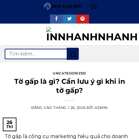
Bỏ
0914 640 959
qua
nội
dung
Tìm
kiếm:
UNCATEGORIZED
Tờ gấp là gì? Cần lưu ý gì khi in
tờ gấp?
ĐĂNG VÀO
THÁNG 1 26, 2026
BỞI
ADMIN
26
Th1
Tờ gấp là công cụ marketing hiệu quả cho doanh