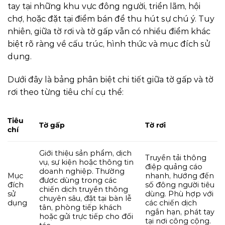
tay tại những khu vực đông người, triển lãm, hội
chợ, hoặc đặt tại điểm bán để thu hút sự chú ý. Tuy
nhiên, giữa tờ rơi và tờ gấp vẫn có nhiều điểm khác
biệt rõ ràng về cấu trúc, hình thức và mục đích sử
dụng.
Dưới đây là bảng phân biệt chi tiết giữa tờ gấp và tờ
rơi theo từng tiêu chí cụ thể:
Tiêu
Tờ gấp
Tờ rơi
chí
Giới thiệu sản phẩm, dịch
Truyền tải thông
vụ, sự kiện hoặc thông tin
điệp quảng cáo
doanh nghiệp. Thường
Mục
nhanh, hướng đến
được dùng trong các
đích
số đông người tiêu
chiến dịch truyền thông
sử
dùng. Phù hợp với
chuyên sâu, đặt tại bàn lễ
dụng
các chiến dịch
tân, phòng tiếp khách
ngắn hạn, phát tay
hoặc gửi trực tiếp cho đối
tại nơi công cộng.