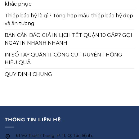
khắc phục
Thiệp báo hỷ là gì? Tổng hợp mẫu thiệp báo hỷ đẹp
và ấn tượng
BẠN CẦN BÁO GIÁ IN LỊCH TẾT QUẬN 10 GẤP? GỌI
NGAY IN NHANH NHANH
IN SỔ TAY QUẬN 11: CÔNG CỤ TRUYỀN THÔNG
HIỆU QUẢ
QUY ĐỊNH CHUNG
THÔNG TIN LIÊN HỆ
61 Võ Thành Trang, P. 11, Q. Tân Bình,