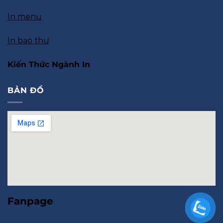
In menu
In bao thư
Kiến Thức Ngành In
BẢN ĐỒ
Fanpage