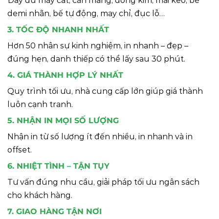
Đầy đủ máy cắt, cán màng, đóng kim, mài keo, bế
demi nhãn, bế tự động, may chỉ, đục lỗ…
3. TỐC ĐỘ NHANH NHẤT
Hơn 50 nhân sự kinh nghiệm, in nhanh – đẹp –
đúng hẹn, danh thiếp có thể lấy sau 30 phút.
4. GIÁ THÀNH HỢP LÝ NHẤT
Quy trình tối ưu, nhà cung cấp lớn giúp giá thành
luôn cạnh tranh.
5. NHẬN IN MỌI SỐ LƯỢNG
Nhận in từ số lượng ít đến nhiều, in nhanh và in
offset.
6. NHIỆT TÌNH – TẬN TỤY
Tư vấn đúng nhu cầu, giải pháp tối ưu ngân sách
cho khách hàng.
7. GIAO HÀNG TẬN NƠI