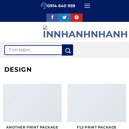
Bỏ
0914 640 959
qua
nội
dung
Tìm
kiếm:
DESIGN
ANOTHER PRINT PACKAGE
FL3 PRINT PACKAGE