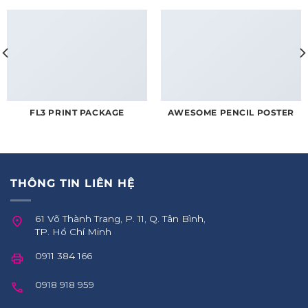
FL3 PRINT PACKAGE
AWESOME PENCIL POSTER
THÔNG TIN LIÊN HỆ
61 Võ Thành Trang, P. 11, Q. Tân Bình,
TP. Hồ Chí Minh
0911 384 166
0918 918 959