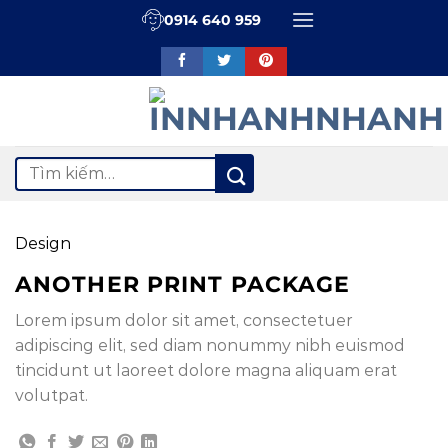
Bỏ
0914 640 959
qua
nội
dung
Tìm
kiếm:
Design
ANOTHER PRINT PACKAGE
Lorem ipsum dolor sit amet, consectetuer
adipiscing elit, sed diam nonummy nibh euismod
tincidunt ut laoreet dolore magna aliquam erat
volutpat.