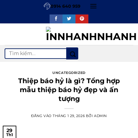
Bỏ
0914 640 959
qua
nội
dung
Tìm
kiếm:
UNCATEGORIZED
Thiệp báo hỷ là gì? Tổng hợp
mẫu thiệp báo hỷ đẹp và ấn
tượng
ĐĂNG VÀO
THÁNG 1 29, 2026
BỞI
ADMIN
29
Th1