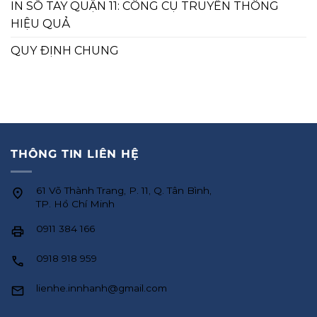
IN SỔ TAY QUẬN 11: CÔNG CỤ TRUYỀN THÔNG
HIỆU QUẢ
QUY ĐỊNH CHUNG
THÔNG TIN LIÊN HỆ
61 Võ Thành Trang, P. 11, Q. Tân Bình,
TP. Hồ Chí Minh
0911 384 166
0918 918 959
lienhe.innhanh@gmail.com