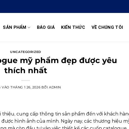
SẢN PHẨM
BÁO GIÁ
KIẾN THỨC
VỀ CHÚNG TÔI
UNCATEGORIZED
ogue mỹ phẩm đẹp được yêu
thích nhất
G VÀO
THÁNG 1 26, 2026
BỞI
ADMIN
i thiệu, cung cấp thông tin sản phẩm đến với khách hà
 được hình ảnh của mình. Ngày nay, các thương hiệu m
ng mà còn đầu tư vào việc thiết kế các cuốn catalogue