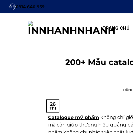
Bỏ
0914 640 959
qua
nội
dung
TRANG CHỦ
200+ Mẫu catal
ĐĂN
26
Th1
Catalogue mỹ phẩm
không chỉ giớ
mà còn giúp thương hiệu quảng bá
phẩm không chỉ phát triển chất lượ