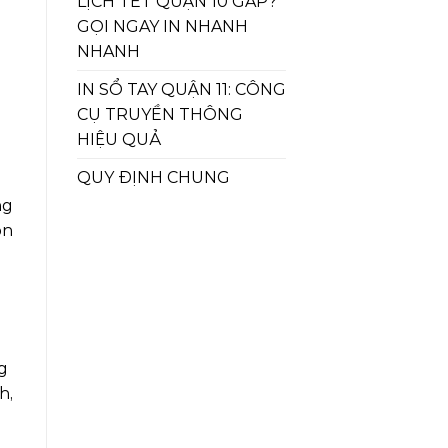
LỊCH TẾT QUẬN 10 GẤP?
GỌI NGAY IN NHANH
NHANH
IN SỔ TAY QUẬN 11: CÔNG
CỤ TRUYỀN THÔNG
HIỆU QUẢ
QUY ĐỊNH CHUNG
ng
ôn
g
h,