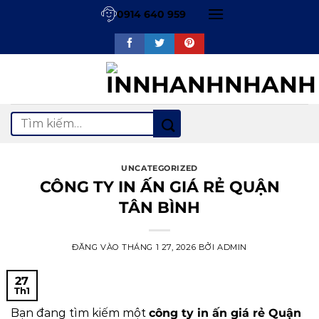
Bỏ
0914 640 959
qua
nội
dung
Tìm
kiếm:
UNCATEGORIZED
CÔNG TY IN ẤN GIÁ RẺ QUẬN
TÂN BÌNH
ĐĂNG VÀO
THÁNG 1 27, 2026
BỞI
ADMIN
27
Th1
Bạn đang tìm kiếm một
công ty in ấn giá rẻ Quận