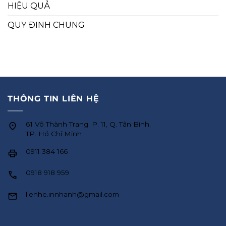
HIỆU QUẢ
QUY ĐỊNH CHUNG
THÔNG TIN LIÊN HỆ
61 Võ Thành Trang, P. 11, Q. Tân Bình,
TP. Hồ Chí Minh
0911 384 166
0918 918 959
lienhe.innhanh@gmail.com