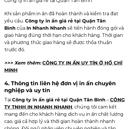
Công ty in ấn giá rẻ tại Quận Tân Bình.
Khi sản phẩm in ấn đã hoàn thành và kiểm tra đạt
yêu cầu.
Công ty in ấn giá rẻ tại Quận Tân
Bình
của
In Nhanh Nhanh
sẽ tiến hành đóng gói và
giao hàng đúng thời hạn cho khách hàng. Thời gian
và phương thức giao hàng sẽ được thỏa thuận
trước đó.
>>> Xem thêm:
CÔNG TY IN ẤN UY TÍN Ở HỒ CHÍ
MINH
4. Thông tin liên hệ đơn vị in ấn chuyên
nghiệp và uy tín
Tại
Công ty in ấn giá rẻ tại Quận Tân Bình
–
CÔNG
TY TNHH IN NHANH NHAN
H
, chúng tôi cam kết
mang đến cho khách hàng dịch vụ in ấn chất lượng
cao, giá cả hợp lý và thời gian hoàn thành nhanh
chóng. Đội ngũ nhân viên chuyên nghiệp và tận