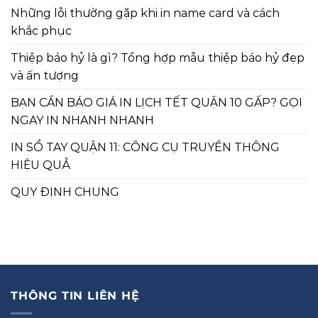
Những lỗi thường gặp khi in name card và cách
khắc phục
Thiệp báo hỷ là gì? Tổng hợp mẫu thiệp báo hỷ đẹp
và ấn tượng
BẠN CẦN BÁO GIÁ IN LỊCH TẾT QUẬN 10 GẤP? GỌI
NGAY IN NHANH NHANH
IN SỔ TAY QUẬN 11: CÔNG CỤ TRUYỀN THÔNG
HIỆU QUẢ
QUY ĐỊNH CHUNG
THÔNG TIN LIÊN HỆ