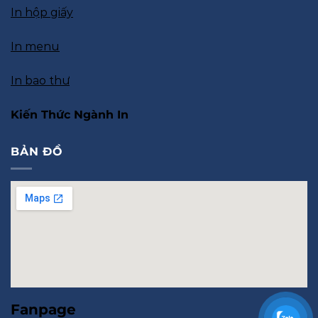
In hộp giấy
In menu
In bao thư
Kiến Thức Ngành In
BẢN ĐỒ
Fanpage