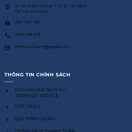
61 Võ Thành Trang, P. 11, Q. Tân Bình,
TP. Hồ Chí Minh
0911 384 166
0918 918 959
lienhe.innhanh@gmail.com
THÔNG TIN CHÍNH SÁCH
ĐIỀU KHOẢN DỊCH VỤ -
TERMS OF SERVICE
GIỚI THIỆU
QUY ĐỊNH CHUNG
CHÍNH SÁCH THANH TOÁN