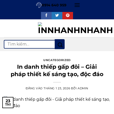
Bỏ
0914 640 959
qua
nội
dung
Tìm
kiếm:
UNCATEGORIZED
In danh thiếp gấp đôi – Giải
pháp thiết kế sáng tạo, độc đáo
ĐĂNG VÀO
THÁNG 1 23, 2026
BỞI
ADMIN
23
Th1