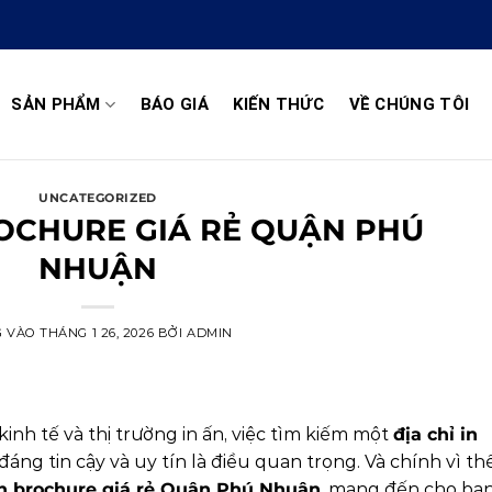
SẢN PHẨM
BÁO GIÁ
KIẾN THỨC
VỀ CHÚNG TÔI
UNCATEGORIZED
ROCHURE GIÁ RẺ QUẬN PHÚ
NHUẬN
G VÀO
THÁNG 1 26, 2026
BỞI
ADMIN
inh tế và thị trường in ấn, việc tìm kiếm một
địa chỉ in
đáng tin cậy và uy tín là điều quan trọng. Và chính vì thế
 in brochure giá rẻ Quận Phú Nhuận
, mang đến cho bạ