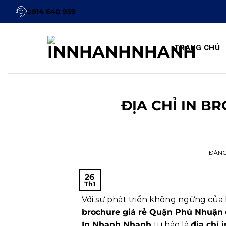
Bỏ
0914 640 959
qua
nội
dung
TRANG CHỦ
ĐỊA CHỈ IN B
ĐĂN
26
Th1
Với sự phát triển không ngừng của k
brochure giá rẻ Quận Phú Nhuận
In Nhanh Nhanh
tự hào là
địa chỉ