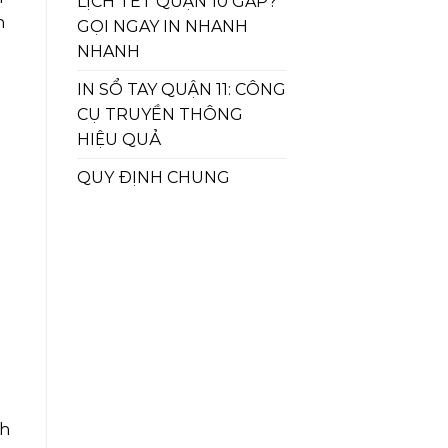
LỊCH TẾT QUẬN 10 GẤP?
h
GỌI NGAY IN NHANH
NHANH
IN SỔ TAY QUẬN 11: CÔNG
CỤ TRUYỀN THÔNG
HIỆU QUẢ
QUY ĐỊNH CHUNG
ch