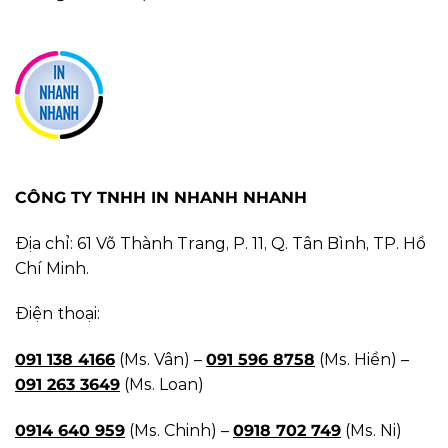
CÔNG TY TNHH IN NHANH NHANH
Địa chỉ: 61 Võ Thành Trang, P. 11, Q. Tân Bình, TP. Hồ
Chí Minh.
Điện thoại:
091 138 4166
(Ms. Vân) –
091 596 8758
(Ms. Hiền) –
091 263 3649
(Ms. Loan)
0914 640 959
(Ms. Chinh) –
0918 702 749
(Ms. Ni)