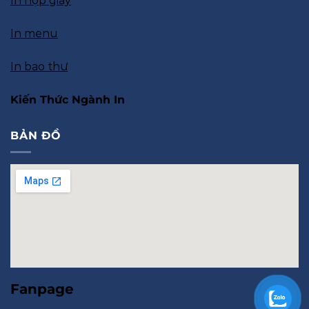
In hộp giấy
In menu
In bao thư
Kiến Thức Ngành In
BẢN ĐỒ
Fanpage