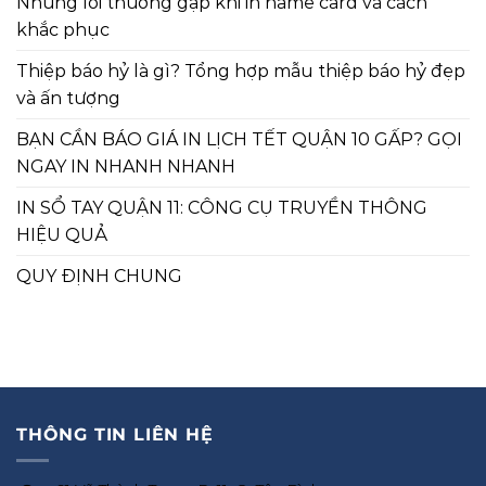
Những lỗi thường gặp khi in name card và cách
khắc phục
Thiệp báo hỷ là gì? Tổng hợp mẫu thiệp báo hỷ đẹp
và ấn tượng
BẠN CẦN BÁO GIÁ IN LỊCH TẾT QUẬN 10 GẤP? GỌI
NGAY IN NHANH NHANH
IN SỔ TAY QUẬN 11: CÔNG CỤ TRUYỀN THÔNG
HIỆU QUẢ
QUY ĐỊNH CHUNG
THÔNG TIN LIÊN HỆ