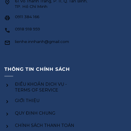
61 Võ Thành Trang, P. 11, Q. Tân Bình,
TP. Hồ Chí Minh
0911 384 166
0918 918 959
lienhe.innhanh@gmail.com
THÔNG TIN CHÍNH SÁCH
ĐIỀU KHOẢN DỊCH VỤ -
TERMS OF SERVICE
GIỚI THIỆU
QUY ĐỊNH CHUNG
CHÍNH SÁCH THANH TOÁN