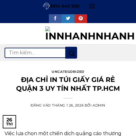
Bỏ
0914 640 959
qua
nội
dung
Tìm
kiếm:
UNCATEGORIZED
ĐỊA CHỈ IN TÚI GIẤY GIÁ RẺ
QUẬN 3 UY TÍN NHẤT TP.HCM
ĐĂNG VÀO
THÁNG 1 26, 2026
BỞI
ADMIN
26
Th1
Việc lựa chọn một chiến dịch quảng cáo thương