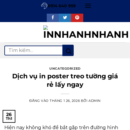
Bỏ
0914 640 959
qua
nội
dung
Tìm
kiếm:
UNCATEGORIZED
Dịch vụ in poster treo tường giá
rẻ lấy ngay
ĐĂNG VÀO
THÁNG 1 26, 2026
BỞI
ADMIN
26
Th1
Hiện nay không khó để bắt gặp trên đường hình