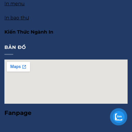
In menu
In bao thư
Kiến Thức Ngành In
BẢN ĐỒ
Fanpage