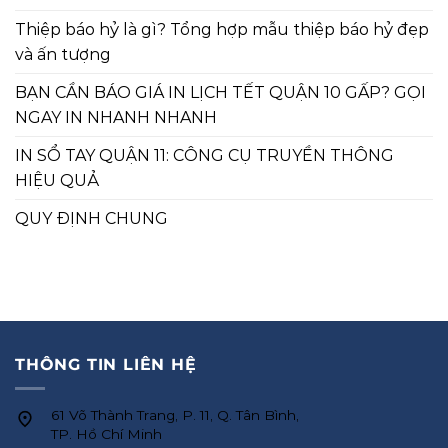
Thiệp báo hỷ là gì? Tổng hợp mẫu thiệp báo hỷ đẹp
và ấn tượng
BẠN CẦN BÁO GIÁ IN LỊCH TẾT QUẬN 10 GẤP? GỌI
NGAY IN NHANH NHANH
IN SỔ TAY QUẬN 11: CÔNG CỤ TRUYỀN THÔNG
HIỆU QUẢ
QUY ĐỊNH CHUNG
THÔNG TIN LIÊN HỆ
61 Võ Thành Trang, P. 11, Q. Tân Bình,
TP. Hồ Chí Minh