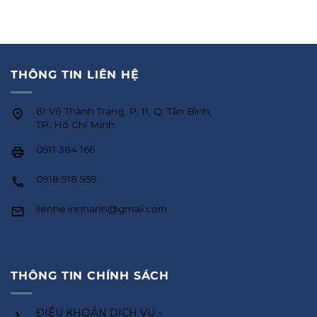
THÔNG TIN LIÊN HỆ
61 Võ Thành Trang, P. 11, Q. Tân Bình,
TP. Hồ Chí Minh
0911 384 166
0918 918 959
lienhe.innhanh@gmail.com
THÔNG TIN CHÍNH SÁCH
ĐIỀU KHOẢN DỊCH VỤ -