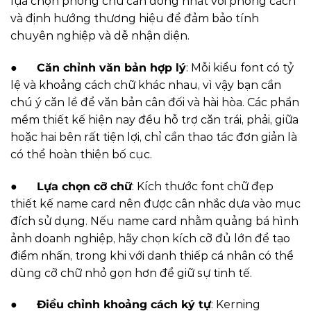
lựa chọn phông chữ cần đồng nhất với phong cách
và định hướng thương hiệu để đảm bảo tính
chuyên nghiệp và dễ nhận diện.
●
Căn chỉnh văn bản hợp lý
: Mỗi kiểu font có tỷ
lệ và khoảng cách chữ khác nhau, vì vậy bạn cần
chú ý căn lề để văn bản cân đối và hài hòa. Các phần
mềm thiết kế hiện nay đều hỗ trợ căn trái, phải, giữa
hoặc hai bên rất tiện lợi, chỉ cần thao tác đơn giản là
có thể hoàn thiện bố cục.
●
Lựa chọn cỡ chữ
: Kích thước font chữ đẹp
thiết kế name card nên được cân nhắc dựa vào mục
đích sử dụng. Nếu name card nhằm quảng bá hình
ảnh doanh nghiệp, hãy chọn kích cỡ đủ lớn để tạo
điểm nhấn, trong khi với danh thiếp cá nhân có thể
dùng cỡ chữ nhỏ gọn hơn để giữ sự tinh tế.
●
Điều chỉnh khoảng cách ký tự
: Kerning