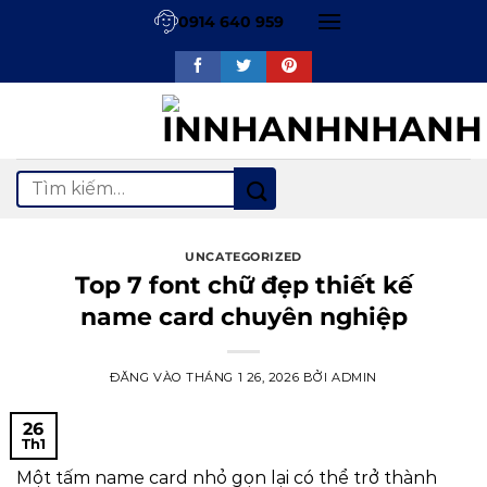
Bỏ
0914 640 959
qua
nội
dung
Tìm
kiếm:
UNCATEGORIZED
Top 7 font chữ đẹp thiết kế
name card chuyên nghiệp
ĐĂNG VÀO
THÁNG 1 26, 2026
BỞI
ADMIN
26
Th1
Một tấm name card nhỏ gọn lại có thể trở thành