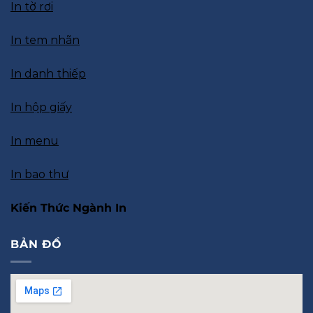
In tờ rơi
In tem nhãn
In danh thiếp
In hộp giấy
In menu
In bao thư
Kiến Thức Ngành In
BẢN ĐỒ