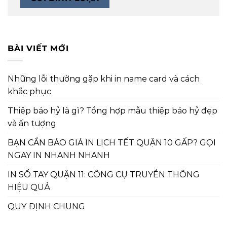
BÀI VIẾT MỚI
Những lỗi thường gặp khi in name card và cách
khắc phục
Thiệp báo hỷ là gì? Tổng hợp mẫu thiệp báo hỷ đẹp
và ấn tượng
BẠN CẦN BÁO GIÁ IN LỊCH TẾT QUẬN 10 GẤP? GỌI
NGAY IN NHANH NHANH
IN SỔ TAY QUẬN 11: CÔNG CỤ TRUYỀN THÔNG
HIỆU QUẢ
QUY ĐỊNH CHUNG