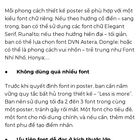
Mỗi phong cách thiết kế poster sẽ phù hợp với một
kiểu font chữ riêng. Nếu theo hướng cổ điển – sang
trọng, bạn có thể sử dụng các font chữ Elegant
Serif, Runalto; nếu theo hướng hiện đại – tối giản,
bạn có thể lựa chọn font DVN Astera, Dongle; hoặc
có thể là phong cách vui nhộn – trẻ trung như Font
Nhí Nhố, Honya;….
●
Không dùng quá nhiều font
Trước khi quyết định font in poster, bạn cần nắm
vững quy tắc bất hủ trong thiết kế – “Less is more”.
Bạn nên sử dụng tối đa 2 đến 3 font trong cùng
một poster, tránh gây rối mắt. Một font cho tiêu đề,
một font cho nội dung chính, và nếu cần, thêm một
font phụ để tạo điểm nhấn.
●
Ưu tiên font dễ đọc ở kích thước lớn