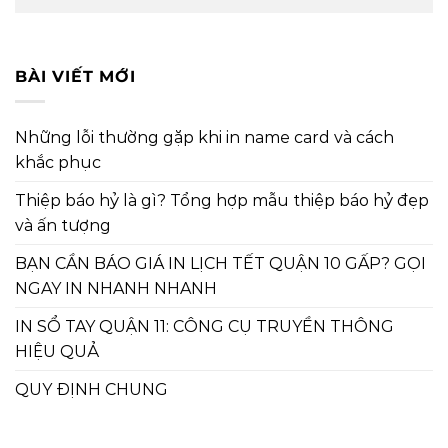
BÀI VIẾT MỚI
Những lỗi thường gặp khi in name card và cách
khắc phục
Thiệp báo hỷ là gì? Tổng hợp mẫu thiệp báo hỷ đẹp
và ấn tượng
BẠN CẦN BÁO GIÁ IN LỊCH TẾT QUẬN 10 GẤP? GỌI
NGAY IN NHANH NHANH
IN SỔ TAY QUẬN 11: CÔNG CỤ TRUYỀN THÔNG
HIỆU QUẢ
QUY ĐỊNH CHUNG