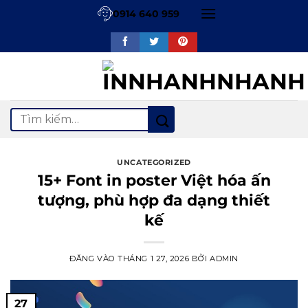
Bỏ
0914 640 959
qua
nội
dung
Tìm
kiếm:
UNCATEGORIZED
15+ Font in poster Việt hóa ấn
tượng, phù hợp đa dạng thiết
kế
ĐĂNG VÀO
THÁNG 1 27, 2026
BỞI
ADMIN
27