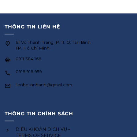
THÔNG TIN LIÊN HỆ
61 Võ Thành Trang, P. 11, Q. Tân Bình,
TP. Hồ Chí Minh
0911 384 166
0918 918 959
lienhe.innhanh@gmail.com
THÔNG TIN CHÍNH SÁCH
ĐIỀU KHOẢN DỊCH VỤ -
TERMS OF SERVICE