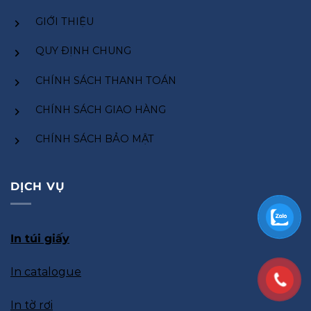
GIỚI THIỆU
QUY ĐỊNH CHUNG
CHÍNH SÁCH THANH TOÁN
CHÍNH SÁCH GIAO HÀNG
CHÍNH SÁCH BẢO MẬT
DỊCH VỤ
In túi giấy
In catalogue
In tờ rơi