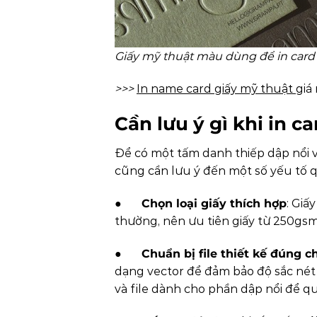
Giấy mỹ thuật màu dùng để in card
>>>
In name card giấy mỹ thuật
giá
Cần lưu ý gì khi in ca
Để có một tấm danh thiếp dập nổi v
cũng cần lưu ý đến một số yếu tố q
●
Chọn loại giấy thích hợp
: Giấ
thường, nên ưu tiên giấy từ 250gsm
●
Chuẩn bị file thiết kế đúng 
dạng vector để đảm bảo độ sắc nét k
và file dành cho phần dập nổi để quá