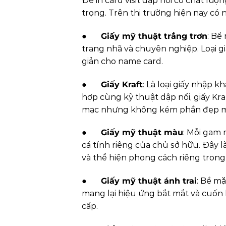
Để in card visit dập nổi có chất lượ
trọng. Trên thị trường hiện nay có 
●
Giấy mỹ thuật trắng trơn
: Bề
trang nhã và chuyên nghiệp. Loại g
giản cho name card.
●
Giấy Kraft
: Là loại giấy nhập k
hợp cùng kỹ thuật dập nổi, giấy K
mạc nhưng không kém phần đẹp m
●
Giấy mỹ thuật màu
: Mỗi gam 
cá tính riêng của chủ sở hữu. Đây 
và thể hiện phong cách riêng trong t
●
Giấy mỹ thuật ánh trai
: Bề mặ
mang lại hiệu ứng bắt mắt và cuốn
cấp.