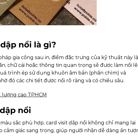
dập nổi​ là gì?
 pháp gia công sau in, điểm đặc trưng của kỹ thuật này l
n, chữ cái hoặc thông tin quan trọng sẽ được làm nổi l
Quá trình ép sử dụng khuôn âm bản (phần chìm) và
ờ đó các chi tiết được nổi rõ ràng và có chiều sâu.
hất lượng cao TPHCM
 dập nổi
à màu sắc phù hợp, card visit dập nổi không chỉ mang lại
ạo cảm giác sang trọng, giúp người nhận dễ dàng ấn tượ