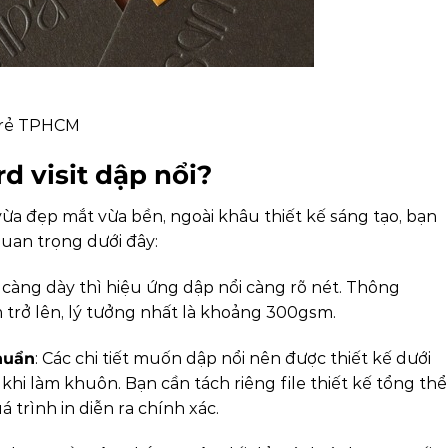
 rẻ TPHCM
rd visit dập nổi?
ừa đẹp mắt vừa bền, ngoài khâu thiết kế sáng tạo, bạn
uan trọng dưới đây:
y càng dày thì hiệu ứng dập nổi càng rõ nét. Thông
 trở lên, lý tưởng nhất là khoảng 300gsm.
chuẩn
: Các chi tiết muốn dập nổi nên được thiết kế dưới
hi làm khuôn. Bạn cần tách riêng file thiết kế tổng thể
 trình in diễn ra chính xác.