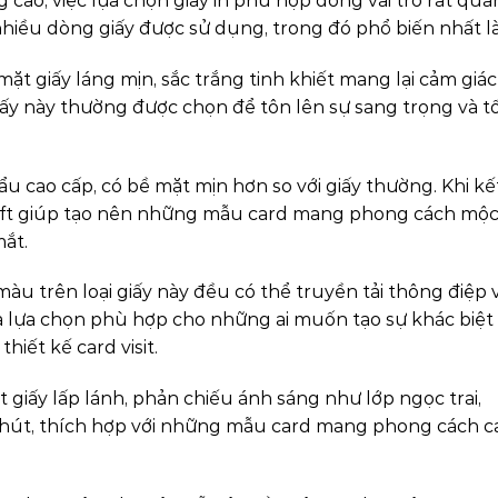
ng cao, việc lựa chọn giấy in phù hợp đóng vai trò rất qua
nhiều dòng giấy được sử dụng, trong đó phổ biến nhất là
 mặt giấy láng mịn, sắc trắng tinh khiết mang lại cảm giác
iấy này thường được chọn để tôn lên sự sang trọng và tố
hẩu cao cấp, có bề mặt mịn hơn so với giấy thường. Khi kế
raft giúp tạo nên những mẫu card mang phong cách mộ
ắt.
màu trên loại giấy này đều có thể truyền tải thông điệp 
là lựa chọn phù hợp cho những ai muốn tạo sự khác biệt
hiết kế card visit.
t giấy lấp lánh, phản chiếu ánh sáng như lớp ngọc trai,
 hút, thích hợp với những mẫu card mang phong cách c