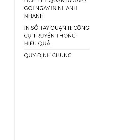
LỊCH TẾT QUẬN 10 GẤP?
GỌI NGAY IN NHANH
NHANH
IN SỔ TAY QUẬN 11: CÔNG
CỤ TRUYỀN THÔNG
HIỆU QUẢ
QUY ĐỊNH CHUNG