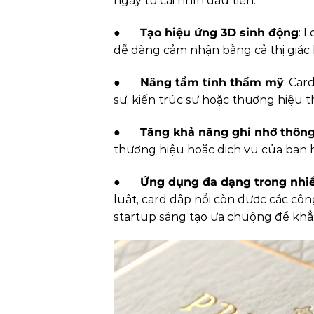
ngay từ cái nhìn đầu tiên.
●
Tạo hiệu ứng 3D sinh động
: 
dễ dàng cảm nhận bằng cả thị giác 
●
Nâng tầm tính thẩm mỹ
: Car
sư, kiến trúc sư hoặc thương hiệu t
●
Tăng khả năng ghi nhớ thông
thương hiệu hoặc dịch vụ của bạn h
●
Ứng dụng đa dạng trong nhiề
luật, card dập nổi còn được các công
startup sáng tạo ưa chuộng để khẳn