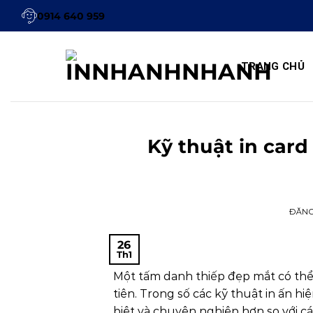
Bỏ
0914 640 959
qua
nội
dung
TRANG CHỦ
Kỹ thuật in card
ĐĂN
26
Th1
Một tấm danh thiếp đẹp mắt có thể
tiên. Trong số các kỹ thuật in ấn hiệ
biệt và chuyên nghiệp hơn so với cá