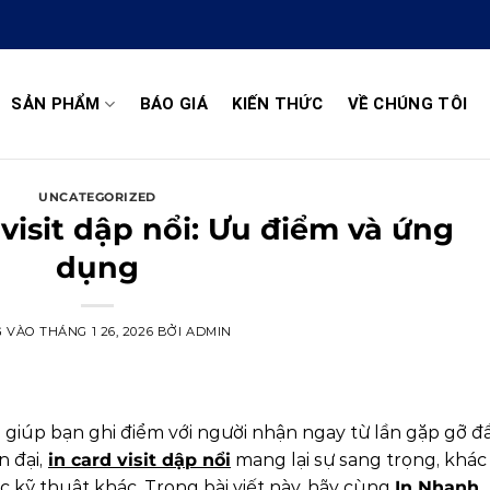
SẢN PHẨM
BÁO GIÁ
KIẾN THỨC
VỀ CHÚNG TÔI
UNCATEGORIZED
 visit dập nổi: Ưu điểm và ứng
dụng
G VÀO
THÁNG 1 26, 2026
BỞI
ADMIN
 giúp bạn ghi điểm với người nhận ngay từ lần gặp gỡ đ
n đại,
in card visit dập nổi
mang lại sự sang trọng, khác
c kỹ thuật khác. Trong bài viết này, hãy cùng
In Nhanh