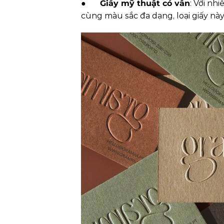
●
Giấy mỹ thuật có vân
: Với nh
cùng màu sắc đa dạng, loại giấy này