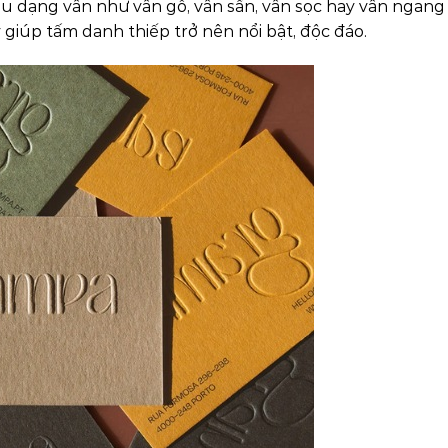
iều dạng vân như vân gỗ, vân sần, vân sọc hay vân ngang
 giúp tấm danh thiếp trở nên nổi bật, độc đáo.