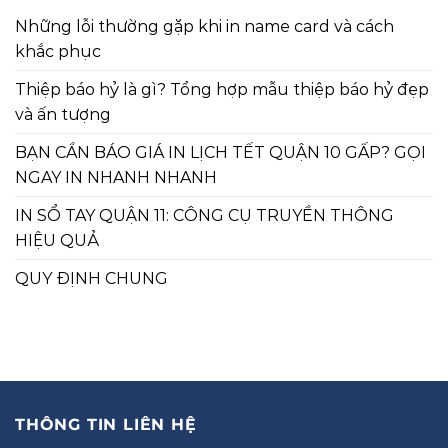
Những lỗi thường gặp khi in name card và cách
khắc phục
Thiệp báo hỷ là gì? Tổng hợp mẫu thiệp báo hỷ đẹp
và ấn tượng
BẠN CẦN BÁO GIÁ IN LỊCH TẾT QUẬN 10 GẤP? GỌI
NGAY IN NHANH NHANH
IN SỔ TAY QUẬN 11: CÔNG CỤ TRUYỀN THÔNG
HIỆU QUẢ
QUY ĐỊNH CHUNG
THÔNG TIN LIÊN HỆ