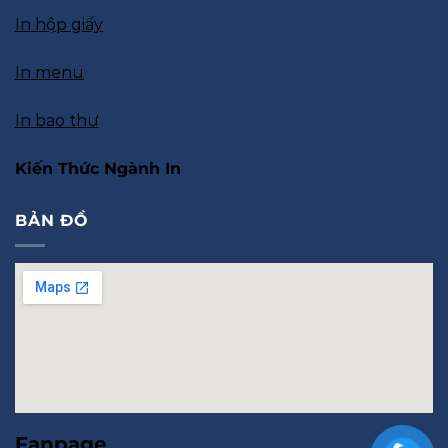
In hộp giấy
In menu
In bao thư
Kiến Thức Ngành In
BẢN ĐỒ
Fanpage