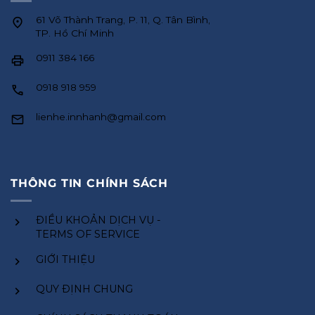
61 Võ Thành Trang, P. 11, Q. Tân Bình,
TP. Hồ Chí Minh
0911 384 166
0918 918 959
lienhe.innhanh@gmail.com
THÔNG TIN CHÍNH SÁCH
ĐIỀU KHOẢN DỊCH VỤ -
TERMS OF SERVICE
GIỚI THIỆU
QUY ĐỊNH CHUNG