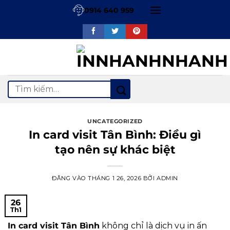
Bỏ
0914 640 959
qua
nội
dung
Tìm
kiếm:
UNCATEGORIZED
In card visit Tân Bình: Điều gì
tạo nên sự khác biệt
ĐĂNG VÀO
THÁNG 1 26, 2026
BỞI
ADMIN
26
Th1
In card visit Tân Bình
không chỉ là dịch vụ in ấn