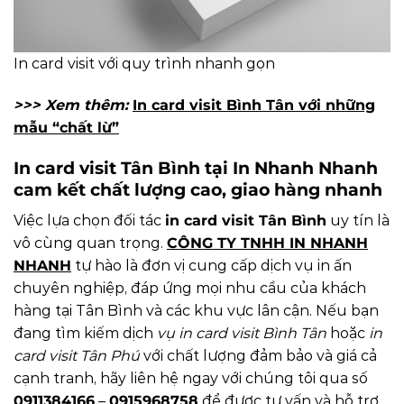
In card visit với quy trình nhanh gọn
>>> Xem thêm:
In card visit Bình Tân với những
mẫu “chất lừ”
In card visit Tân Bình tại In Nhanh Nhanh
cam kết chất lượng cao, giao hàng nhanh
Việc lựa chọn đối tác
in card visit Tân Bình
uy tín là
vô cùng quan trọng.
CÔNG TY TNHH IN NHANH
NHANH
tự hào là đơn vị cung cấp dịch vụ in ấn
chuyên nghiệp, đáp ứng mọi nhu cầu của khách
hàng tại Tân Bình và các khu vực lân cận. Nếu bạn
đang tìm kiếm dịch
vụ in card visit Bình Tân
hoặc
in
card visit Tân Phú
với chất lượng đảm bảo và giá cả
cạnh tranh, hãy liên hệ ngay với chúng tôi qua số
0911384166
–
0915968758
để được tư vấn và hỗ trợ