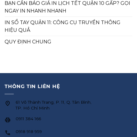
BẠN CẦN BÁO GIÁ IN LỊCH TẾT QUẬN 10 GẤP? GỌI
NGAY IN NHANH NHANH
IN SỔ TAY QUẬN 11: CÔNG CỤ TRUYỀN THÔNG
HIỆU QUẢ
QUY ĐỊNH CHUNG
THÔNG TIN LIÊN HỆ
61 Võ Thành Trang, P. 11, Q. Tân Bình,
TP. Hồ Chí Minh
0911 384 166
0918 918 959