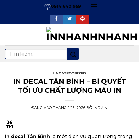
Bỏ
0914 640 959
qua
nội
dung
Tìm
kiếm:
UNCATEGORIZED
IN DECAL TÂN BÌNH – BÍ QUYẾT
TỐI ƯU CHẤT LƯỢNG MÀU IN
ĐĂNG VÀO
THÁNG 1 26, 2026
BỞI
ADMIN
26
Th1
In decal Tân Bình
là một dịch vụ quan trọng trong