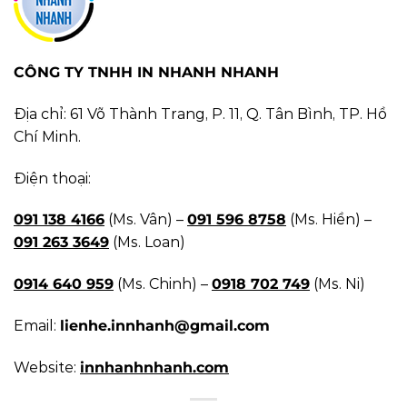
CÔNG TY TNHH IN NHANH NHANH
Địa chỉ: 61 Võ Thành Trang, P. 11, Q. Tân Bình, TP. Hồ
Chí Minh.
Điện thoại:
091 138 4166
(Ms. Vân) –
091 596 8758
(Ms. Hiền) –
091 263 3649
(Ms. Loan)
0914 640 959
(Ms. Chinh) –
0918 702 749
(Ms. Ni)
Email:
lienhe.innhanh@gmail.com
Website:
innhanhnhanh.com