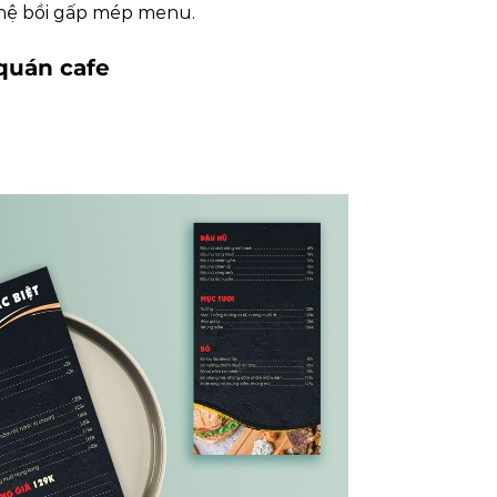
hệ bồi gấp mép menu.
quán cafe