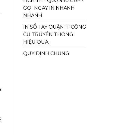
LỊCH TẾT QUẬN 10 GẤP?
GỌI NGAY IN NHANH
.
NHANH
IN SỔ TAY QUẬN 11: CÔNG
CỤ TRUYỀN THÔNG
HIỆU QUẢ
QUY ĐỊNH CHUNG
n
ẽ
u