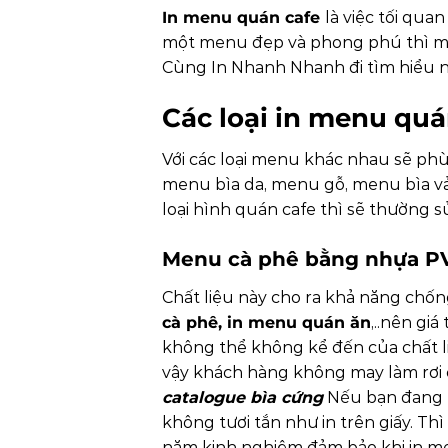
In menu quán cafe
là việc tối qua
một menu đẹp và phong phú thì mới
Cùng In Nhanh Nhanh đi tìm hiểu n
Các loại in menu quá
Với các loại menu khác nhau sẽ phù
menu bìa da, menu gỗ, menu bìa vải
loại hình quán cafe thì sẽ thường s
Menu cà phê bằng nhựa P
Chất liệu này cho ra khả năng chố
cà phê, in menu quán ăn
,..nên gi
không thể không kể đến của chất l
vậy khách hàng không may làm rơi 
catalogue bìa cứng
Nếu bạn đang l
không tươi tắn như in trên giấy. T
năm kinh nghiệm đảm bảo khi in me