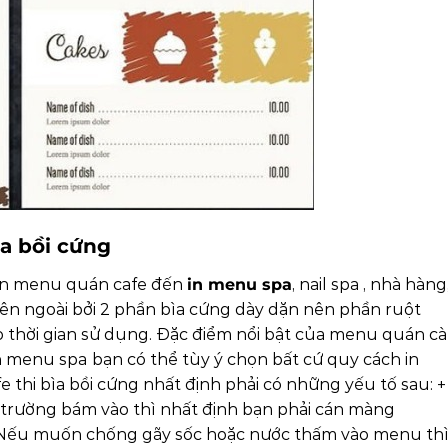
a bồi cứng
ả in menu quán cafe đến
in menu spa
, nail spa , nhà hàng
bên ngoài bởi 2 phần bìa cứng dày dặn nên phần ruột
o
thời
gian sử dụng.
Đặc điểm nổi bật của menu quán cà
n menu spa
bạn có thể tùy ý chọn bất cứ quy cách in
fe thi bìa bồi cứng nhất định phải có những yếu tố sau:
+
 trường bám vào thì nhất định bạn phải cán màng
Nếu muốn chống gãy sốc hoặc nước thấm vào menu th