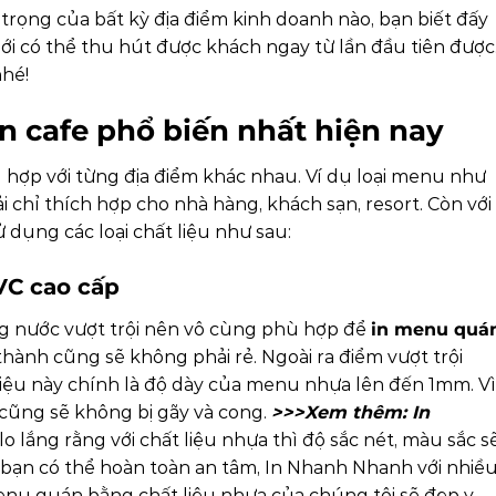
n trọng của bất kỳ địa điểm kinh doanh nào, bạn biết đấy
 có thể thu hút được khách ngay từ lần đầu tiên được
hé!
n cafe phổ biến nhất hiện nay
 hợp với từng địa điểm khác nhau. Ví dụ loại menu như
 chỉ thích hợp cho nhà hàng, khách sạn, resort. Còn với
ử dụng các loại chất liệu như sau:
VC cao cấp
ng nước vượt trội nên vô cùng phù hợp để
in menu quá
á thành cũng sẽ không phải rẻ.
Ngoài ra điểm vượt trội
iệu này chính là độ dày của menu nhựa lên đến 1mm. Vì
cũng sẽ không bị gãy và cong.
>>>Xem thêm:
In
o lắng rằng với chất liệu nhựa thì độ sắc nét, màu sắc s
hì bạn có thể hoàn toàn an tâm, In Nhanh Nhanh với nhiề
nu quán bằng chất liệu nhựa của chúng tôi sẽ đẹp y