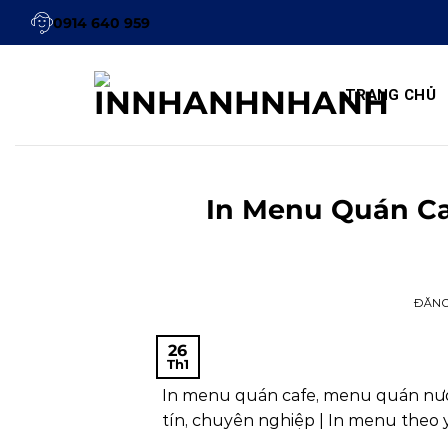
Bỏ
0914 640 959
qua
nội
dung
TRANG CHỦ
In Menu Quán Ca
ĐĂN
26
Th1
In menu quán cafe, menu quán nước
tín, chuyên nghiệp | In menu theo 