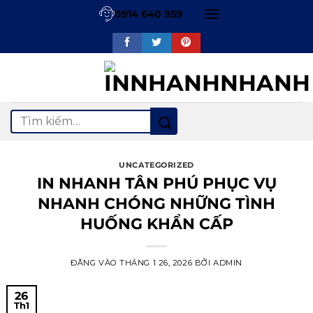
Bỏ
0914 640 959
qua
nội
dung
Tìm
kiếm:
UNCATEGORIZED
IN NHANH TÂN PHÚ PHỤC VỤ
NHANH CHÓNG NHỮNG TÌNH
HUỐNG KHẨN CẤP
ĐĂNG VÀO
THÁNG 1 26, 2026
BỞI
ADMIN
26
Th1