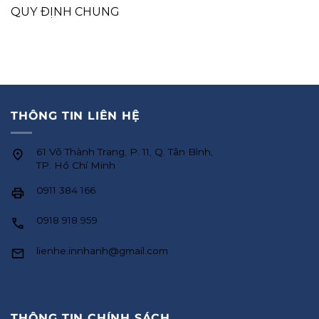
QUY ĐỊNH CHUNG
THÔNG TIN LIÊN HỆ
61 Võ Thành Trang, P. 11, Q. Tân Bình,
TP. Hồ Chí Minh
0911 384 166
0918 918 959
lienhe.innhanh@gmail.com
THÔNG TIN CHÍNH SÁCH