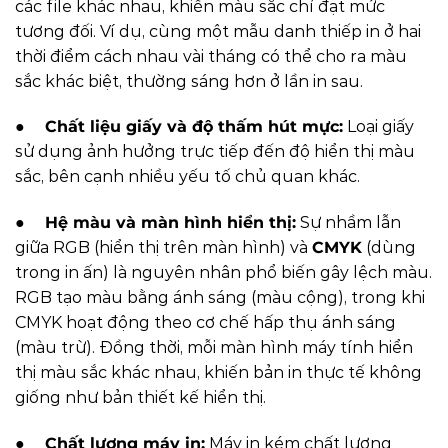
các file khác nhau, khiến màu sắc chỉ đạt mức
tương đối. Ví dụ, cùng một mẫu danh thiếp in ở hai
thời điểm cách nhau vài tháng có thể cho ra màu
sắc khác biệt, thường sáng hơn ở lần in sau.
●
Chất liệu giấy và độ thấm hút mực:
Loại giấy
sử dụng ảnh hưởng trực tiếp đến độ hiển thị màu
sắc, bên cạnh nhiều yếu tố chủ quan khác.
●
Hệ màu và màn hình hiển thị:
Sự nhầm lẫn
giữa RGB (hiển thị trên màn hình) và
CMYK
(dùng
trong in ấn) là nguyên nhân phổ biến gây lệch màu.
RGB tạo màu bằng ánh sáng (màu cộng), trong khi
CMYK hoạt động theo cơ chế hấp thụ ánh sáng
(màu trừ). Đồng thời, mỗi màn hình máy tính hiển
thị màu sắc khác nhau, khiến bản in thực tế không
giống như bản thiết kế hiển thị.
●
Chất lượng máy in:
Máy in kém chất lượng