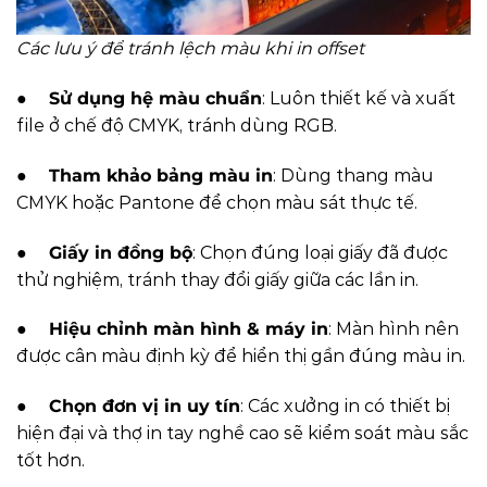
Các lưu ý để tránh lệch màu khi in offset
●
Sử dụng hệ màu chuẩn
: Luôn thiết kế và xuất
file ở chế độ CMYK, tránh dùng RGB.
●
Tham khảo bảng màu in
: Dùng thang màu
CMYK hoặc Pantone để chọn màu sát thực tế.
●
Giấy in đồng bộ
: Chọn đúng loại giấy đã được
thử nghiệm, tránh thay đổi giấy giữa các lần in.
●
Hiệu chỉnh màn hình & máy in
: Màn hình nên
được cân màu định kỳ để hiển thị gần đúng màu in.
●
Chọn đơn vị in uy tín
: Các xưởng in có thiết bị
hiện đại và thợ in tay nghề cao sẽ kiểm soát màu sắc
tốt hơn.