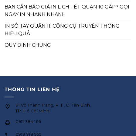
BẠN CẦN BÁO GIÁ IN LỊCH TẾT QUẬN 10 GẤP? GỌI
NGAY IN NHANH NHANH
IN SỔ TAY QUẬN 11: CÔNG CỤ TRUYỀN THÔNG
HIỆU QUẢ
QUY ĐỊNH CHUNG
THÔNG TIN LIÊN HỆ
61 Võ Thành Trang, P. 11, Q. Tân Bình,
TP. Hồ Chí Minh
0911 384 166
0918 918 959