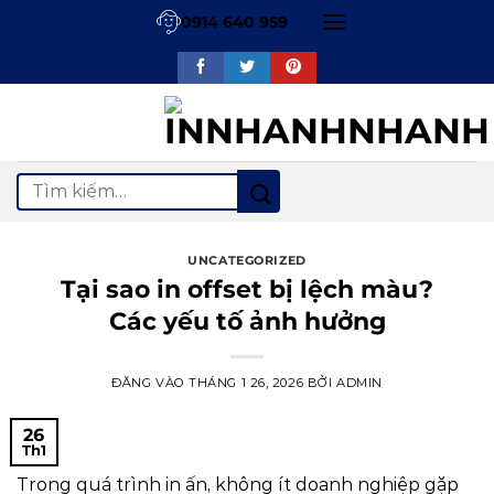
Bỏ
0914 640 959
qua
nội
dung
Tìm
kiếm:
UNCATEGORIZED
Tại sao in offset bị lệch màu?
Các yếu tố ảnh hưởng
ĐĂNG VÀO
THÁNG 1 26, 2026
BỞI
ADMIN
26
Th1
Trong quá trình in ấn, không ít doanh nghiệp gặp