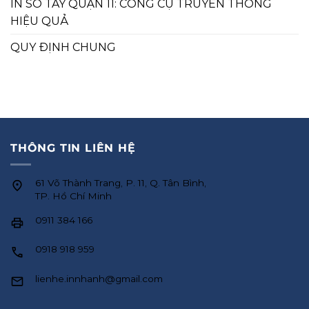
IN SỔ TAY QUẬN 11: CÔNG CỤ TRUYỀN THÔNG
HIỆU QUẢ
QUY ĐỊNH CHUNG
THÔNG TIN LIÊN HỆ
61 Võ Thành Trang, P. 11, Q. Tân Bình,
TP. Hồ Chí Minh
0911 384 166
0918 918 959
lienhe.innhanh@gmail.com