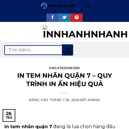
Bỏ
0914 640 959
qua
nội
dung
Tìm
kiếm:
UNCATEGORIZED
IN TEM NHÃN QUẬN 7 – QUY
TRÌNH IN ẤN HIỆU QUẢ
ĐĂNG VÀO
THÁNG 1 26, 2026
BỞI
ADMIN
26
Th1
In tem nhãn quận 7
đang là lựa chọn hàng đầu