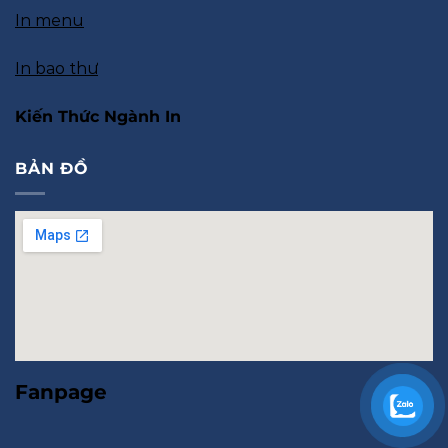
In menu
In bao thư
Kiến Thức Ngành In
BẢN ĐỒ
Fanpage