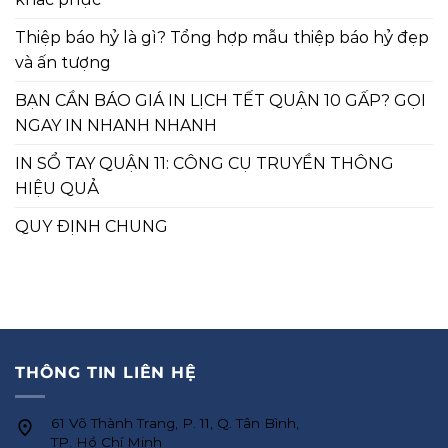
Thiệp báo hỷ là gì? Tổng hợp mẫu thiệp báo hỷ đẹp
và ấn tượng
BẠN CẦN BÁO GIÁ IN LỊCH TẾT QUẬN 10 GẤP? GỌI
NGAY IN NHANH NHANH
IN SỔ TAY QUẬN 11: CÔNG CỤ TRUYỀN THÔNG
HIỆU QUẢ
QUY ĐỊNH CHUNG
THÔNG TIN LIÊN HỆ
61 Võ Thành Trang, P. 11, Q. Tân Bình,
TP. Hồ Chí Minh