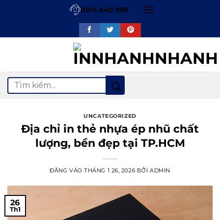
Bỏ
0914 640 959
qua
nội
dung
Tìm
kiếm:
UNCATEGORIZED
Địa chỉ in thẻ nhựa ép nhũ chất
lượng, bền đẹp tại TP.HCM
ĐĂNG VÀO
THÁNG 1 26, 2026
BỞI
ADMIN
26
Th1