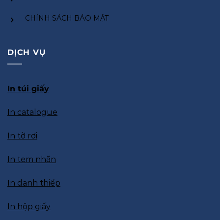
CHÍNH SÁCH BẢO MẬT
DỊCH VỤ
In túi giấy
In catalogue
In tờ rơi
In tem nhãn
In danh thiếp
In hộp giấy