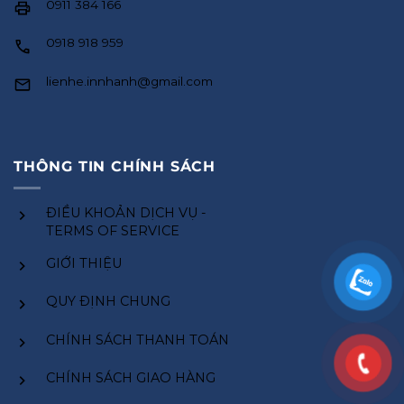
0911 384 166
0918 918 959
lienhe.innhanh@gmail.com
THÔNG TIN CHÍNH SÁCH
ĐIỀU KHOẢN DỊCH VỤ -
TERMS OF SERVICE
GIỚI THIỆU
QUY ĐỊNH CHUNG
CHÍNH SÁCH THANH TOÁN
CHÍNH SÁCH GIAO HÀNG