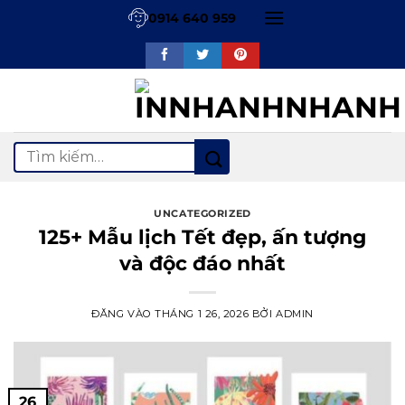
Bỏ
0914 640 959
qua
nội
dung
Tìm
kiếm:
UNCATEGORIZED
125+ Mẫu lịch Tết đẹp, ấn tượng
và độc đáo nhất
ĐĂNG VÀO
THÁNG 1 26, 2026
BỞI
ADMIN
26