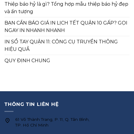
Thiệp báo hỷ là gì? Tổng hợp mẫu thiệp báo hỷ đẹp
và ấn tượng
BẠN CẦN BÁO GIÁ IN LỊCH TẾT QUẬN 10 GẤP? GỌI
NGAY IN NHANH NHANH
IN SỔ TAY QUẬN 11: CÔNG CỤ TRUYỀN THÔNG
HIỆU QUẢ
QUY ĐỊNH CHUNG
THÔNG TIN LIÊN HỆ
61 Võ Thành Trang, P. 11, Q. Tân Bình,
TP. Hồ Chí Minh