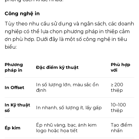
Công nghệ in
Tùy theo nhu cầu sử dụng và ngân sách, các doanh
nghiệp có thể lựa chọn phương pháp in thiệp cảm
ơn phù hợp. Dưới đây là một số công nghệ in tiêu
biểu:
Phương
Phù hợp
Đặc điểm kỹ thuật
pháp in
với
In số lượng lớn, màu sắc ổn
≥ 200
In Offset
định
thiệp
In Kỹ thuật
10–100
In nhanh, số lượng ít, lấy gấp
số
thiệp
Ép nhũ vàng, bạc, ánh kim
Tạo điểm
Ép kim
logo hoặc họa tiết
nhấn