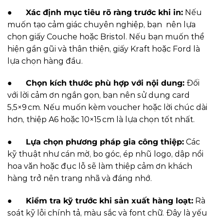
●
Xác định mục tiêu rõ ràng trước khi in:
Nếu
muốn tạo cảm giác chuyên nghiệp, bạn nên lựa
chọn giấy Couche hoặc Bristol. Nếu bạn muốn thể
hiện gần gũi và thân thiện, giấy Kraft hoặc Ford là
lựa chọn hàng đầu.
●
Chọn kích thước phù hợp với nội dung:
Đối
với lời cảm ơn ngắn gọn, bạn nên sử dụng card
5,5×9 cm. Nếu muốn kèm voucher hoặc lời chúc dài
hơn, thiệp A6 hoặc 10×15 cm là lựa chọn tốt nhất.
●
Lựa chọn phương pháp gia công thiệp:
Các
kỹ thuật như cán mờ, bo góc, ép nhũ logo, dập nổi
hoa văn hoặc đục lỗ sẽ làm thiệp cảm ơn khách
hàng trở nên trang nhã và đáng nhớ.
●
Kiểm tra kỹ trước khi sản xuất hàng loạt:
Rà
soát kỹ lỗi chính tả, màu sắc và font chữ. Đây là yếu