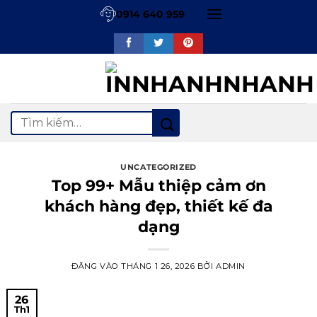
Bỏ
0914 640 959
qua
nội
dung
Tìm
kiếm:
UNCATEGORIZED
Top 99+ Mẫu thiệp cảm ơn
khách hàng đẹp, thiết kế đa
dạng
ĐĂNG VÀO
THÁNG 1 26, 2026
BỞI
ADMIN
26
Th1