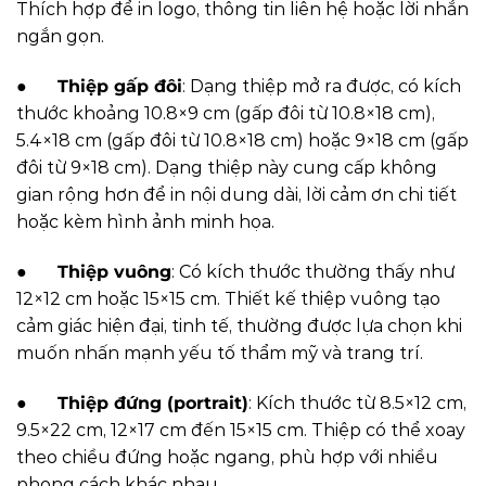
Thích hợp để in logo, thông tin liên hệ hoặc lời nhắn
ngắn gọn.
●
Thiệp gấp đôi
: Dạng thiệp mở ra được, có kích
thước khoảng 10.8×9 cm (gấp đôi từ 10.8×18 cm),
5.4×18 cm (gấp đôi từ 10.8×18 cm) hoặc 9×18 cm (gấp
đôi từ 9×18 cm). Dạng thiệp này cung cấp không
gian rộng hơn để in nội dung dài, lời cảm ơn chi tiết
hoặc kèm hình ảnh minh họa.
●
Thiệp vuông
: Có kích thước thường thấy như
12×12 cm hoặc 15×15 cm. Thiết kế thiệp vuông tạo
cảm giác hiện đại, tinh tế, thường được lựa chọn khi
muốn nhấn mạnh yếu tố thẩm mỹ và trang trí.
●
Thiệp đứng (portrait)
: Kích thước từ 8.5×12 cm,
9.5×22 cm, 12×17 cm đến 15×15 cm. Thiệp có thể xoay
theo chiều đứng hoặc ngang, phù hợp với nhiều
phong cách khác nhau.