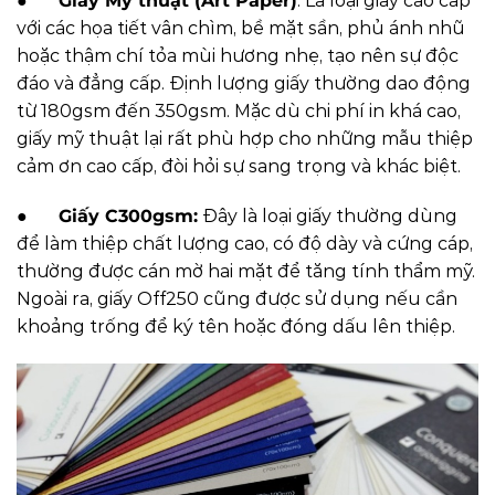
●
Giấy Mỹ thuật (Art Paper)
: Là loại giấy cao cấp
với các họa tiết vân chìm, bề mặt sần, phủ ánh nhũ
hoặc thậm chí tỏa mùi hương nhẹ, tạo nên sự độc
đáo và đẳng cấp. Định lượng giấy thường dao động
từ 180gsm đến 350gsm. Mặc dù chi phí in khá cao,
giấy mỹ thuật lại rất phù hợp cho những mẫu thiệp
cảm ơn cao cấp, đòi hỏi sự sang trọng và khác biệt.
●
Giấy C300gsm:
Đây là loại giấy thường dùng
để làm thiệp chất lượng cao, có độ dày và cứng cáp,
thường được cán mờ hai mặt để tăng tính thẩm mỹ.
Ngoài ra, giấy Off250 cũng được sử dụng nếu cần
khoảng trống để ký tên hoặc đóng dấu lên thiệp.