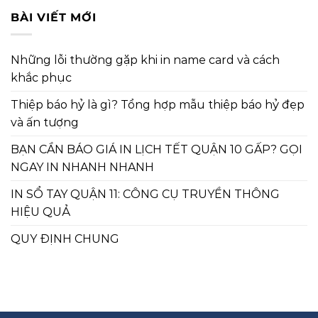
BÀI VIẾT MỚI
Những lỗi thường gặp khi in name card và cách
khắc phục
Thiệp báo hỷ là gì? Tổng hợp mẫu thiệp báo hỷ đẹp
và ấn tượng
BẠN CẦN BÁO GIÁ IN LỊCH TẾT QUẬN 10 GẤP? GỌI
NGAY IN NHANH NHANH
IN SỔ TAY QUẬN 11: CÔNG CỤ TRUYỀN THÔNG
HIỆU QUẢ
QUY ĐỊNH CHUNG