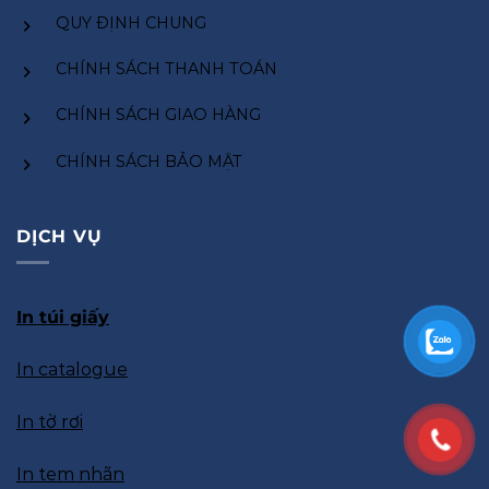
QUY ĐỊNH CHUNG
CHÍNH SÁCH THANH TOÁN
CHÍNH SÁCH GIAO HÀNG
CHÍNH SÁCH BẢO MẬT
DỊCH VỤ
In túi giấy
In catalogue
In tờ rơi
In tem nhãn