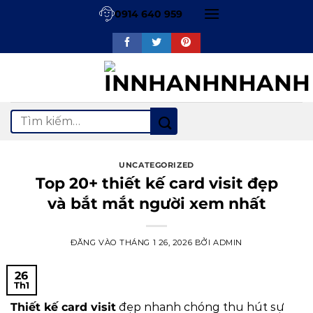
Bỏ
0914 640 959
qua
nội
dung
Tìm
kiếm:
UNCATEGORIZED
Top 20+ thiết kế card visit đẹp
và bắt mắt người xem nhất
ĐĂNG VÀO
THÁNG 1 26, 2026
BỞI
ADMIN
26
Th1
Thiết kế card visit
đẹp nhanh chóng thu hút sự