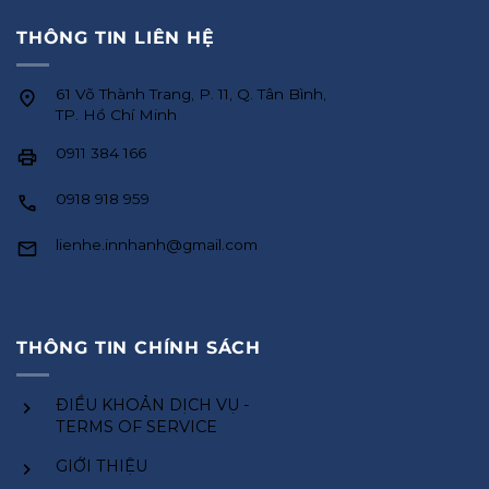
THÔNG TIN LIÊN HỆ
61 Võ Thành Trang, P. 11, Q. Tân Bình,
TP. Hồ Chí Minh
0911 384 166
0918 918 959
lienhe.innhanh@gmail.com
THÔNG TIN CHÍNH SÁCH
ĐIỀU KHOẢN DỊCH VỤ -
TERMS OF SERVICE
GIỚI THIỆU