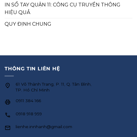
IN SỔ TAY QUẬN 11: CÔNG CỤ TRUYỀN THÔNG
HIỆU QUẢ
QUY ĐỊNH CHUNG
THÔNG TIN LIÊN HỆ
61 Võ Thành Trang, P. 11, Q. Tân Bình,
TP. Hồ Chí Minh
0911 384 166
0918 918 959
lienhe.innhanh@gmail.com