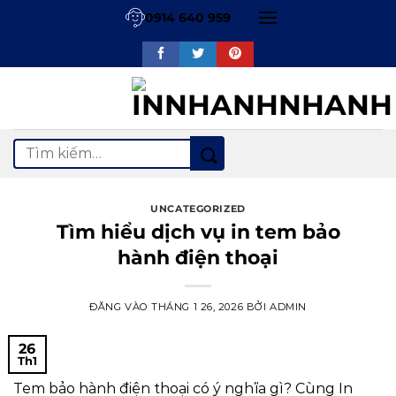
Bỏ
0914 640 959
qua
nội
dung
Tìm
kiếm:
UNCATEGORIZED
Tìm hiểu dịch vụ in tem bảo
hành điện thoại
ĐĂNG VÀO
THÁNG 1 26, 2026
BỞI
ADMIN
26
Th1
Tem bảo hành điện thoại có ý nghĩa gì? Cùng In