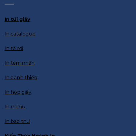
In túi giấy
In catalogue
In tờ rơi
In tem nhãn
In danh thiếp
In hộp giấy
In menu
In bao thư
Kiến Thức Ngành In