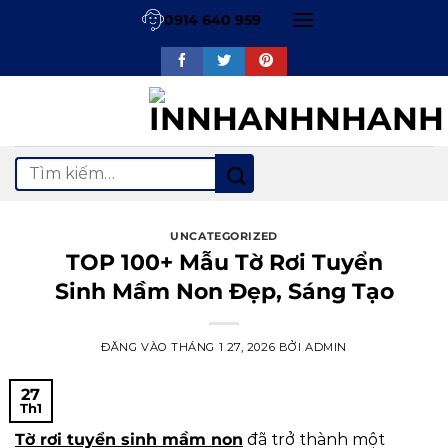
Bỏ
0914 640 959
qua
nội
dung
Tìm
kiếm:
UNCATEGORIZED
TOP 100+ Mẫu Tờ Rơi Tuyển
Sinh Mầm Non Đẹp, Sáng Tạo
ĐĂNG VÀO
THÁNG 1 27, 2026
BỞI
ADMIN
27
Th1
Tờ rơi tuyển sinh mầm non
đã trở thành một