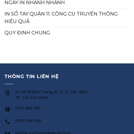
NGAY IN NHANH NHANH
IN SỔ TAY QUẬN 11: CÔNG CỤ TRUYỀN THÔNG
HIỆU QUẢ
QUY ĐỊNH CHUNG
THÔNG TIN LIÊN HỆ
61 Võ Thành Trang, P. 11, Q. Tân Bình,
TP. Hồ Chí Minh
0911 384 166
0918 918 959
lienhe.innhanh@gmail.com