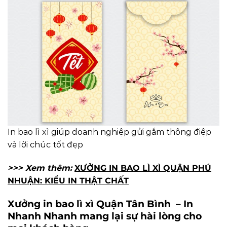
In bao lì xì giúp doanh nghiệp gửi gắm thông điệp
và lời chúc tốt đẹp
>>> Xem thêm:
XƯỞNG IN BAO LÌ XÌ QUẬN PHÚ
NHUẬN: KIỂU IN THẬT CHẤT
Xưởng in bao lì xì Quận Tân Bình – In
Nhanh Nhanh mang lại sự hài lòng cho