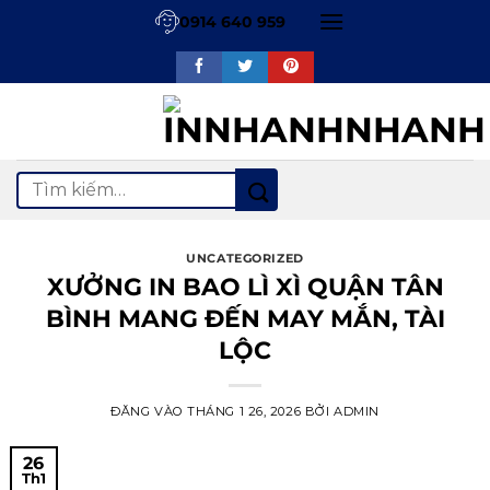
Bỏ
0914 640 959
qua
nội
dung
Tìm
kiếm:
UNCATEGORIZED
XƯỞNG IN BAO LÌ XÌ QUẬN TÂN
BÌNH MANG ĐẾN MAY MẮN, TÀI
LỘC
ĐĂNG VÀO
THÁNG 1 26, 2026
BỞI
ADMIN
26
Th1