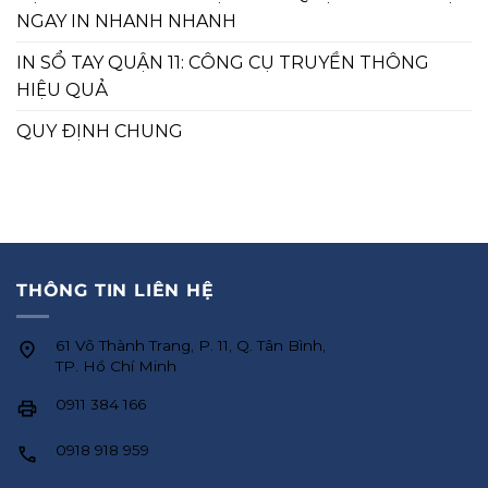
NGAY IN NHANH NHANH
IN SỔ TAY QUẬN 11: CÔNG CỤ TRUYỀN THÔNG
HIỆU QUẢ
QUY ĐỊNH CHUNG
THÔNG TIN LIÊN HỆ
61 Võ Thành Trang, P. 11, Q. Tân Bình,
TP. Hồ Chí Minh
0911 384 166
0918 918 959