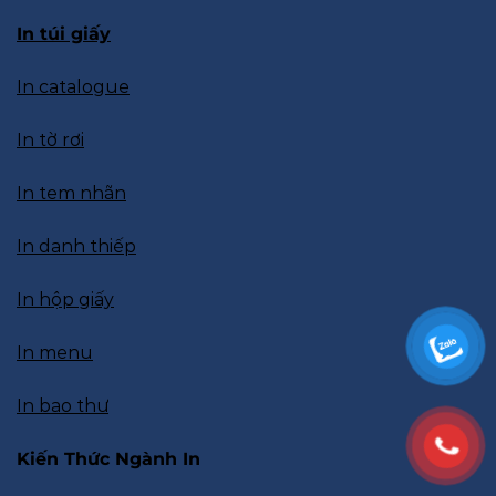
In túi giấy
In catalogue
In tờ rơi
In tem nhãn
In danh thiếp
In hộp giấy
In menu
In bao thư
Kiến Thức Ngành In