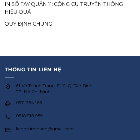
IN SỔ TAY QUẬN 11: CÔNG CỤ TRUYỀN THÔNG
HIỆU QUẢ
QUY ĐỊNH CHUNG
THÔNG TIN LIÊN HỆ
61 Võ Thành Trang, P. 11, Q. Tân Bình,
TP. Hồ Chí Minh
0911 384 166
0918 918 959
lienhe.innhanh@gmail.com