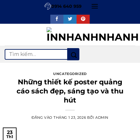
Bỏ
0914 640 959
qua
nội
dung
Tìm
kiếm:
UNCATEGORIZED
Những thiết kế poster quảng
cáo sách đẹp, sáng tạo và thu
hút
ĐĂNG VÀO
THÁNG 1 23, 2026
BỞI
ADMIN
23
Th1