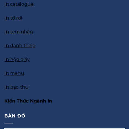
In catalogue
In tờ rơi
In tem nhãn
In danh thiếp
In hộp giấy
In menu
In bao thư
Kiến Thức Ngành In
BẢN ĐỒ