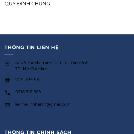
QUY ĐỊNH CHUNG
THÔNG TIN LIÊN HỆ
61 Võ Thành Trang, P. 11, Q. Tân Bình,
TP. Hồ Chí Minh
0911 384 166
0918 918 959
lienhe.innhanh@gmail.com
THÔNG TIN CHÍNH SÁCH