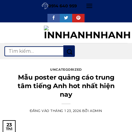
Bỏ
0914 640 959
qua
nội
dung
Tìm
kiếm:
UNCATEGORIZED
Mẫu poster quảng cáo trung
tâm tiếng Anh hot nhất hiện
nay
ĐĂNG VÀO
THÁNG 1 23, 2026
BỞI
ADMIN
23
Th1