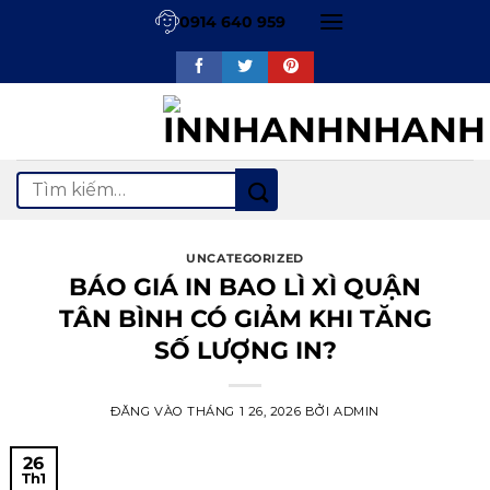
Bỏ
0914 640 959
qua
nội
dung
Tìm
kiếm:
UNCATEGORIZED
BÁO GIÁ IN BAO LÌ XÌ QUẬN
TÂN BÌNH CÓ GIẢM KHI TĂNG
SỐ LƯỢNG IN?
ĐĂNG VÀO
THÁNG 1 26, 2026
BỞI
ADMIN
26
Th1