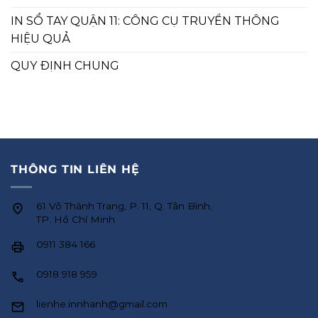
IN SỔ TAY QUẬN 11: CÔNG CỤ TRUYỀN THÔNG
HIỆU QUẢ
QUY ĐỊNH CHUNG
THÔNG TIN LIÊN HỆ
61 Võ Thành Trang, P. 11, Q. Tân Bình,
TP. Hồ Chí Minh
0911 384 166
0918 918 959
lienhe.innhanh@gmail.com