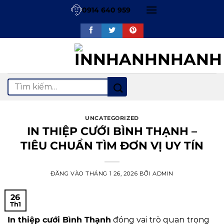
Bỏ
0914 640 959
qua
nội
dung
Tìm
kiếm:
UNCATEGORIZED
IN THIỆP CƯỚI BÌNH THẠNH –
TIÊU CHUẨN TÌM ĐƠN VỊ UY TÍN
ĐĂNG VÀO
THÁNG 1 26, 2026
BỞI
ADMIN
26
Th1
In thiệp cưới Bình Thạnh
đóng vai trò quan trọng