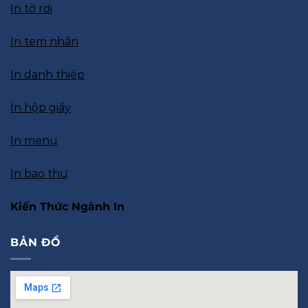
In tờ rơi
In tem nhãn
In danh thiếp
In hộp giấy
In menu
In bao thư
Kiến Thức Ngành In
BẢN ĐỒ