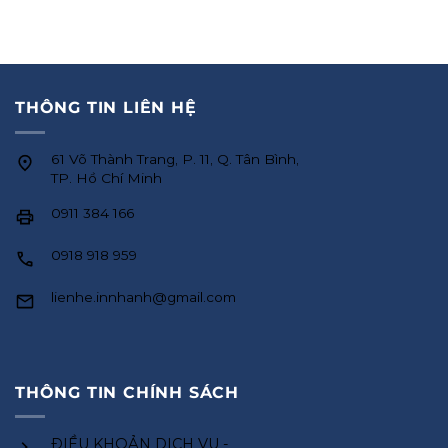
THÔNG TIN LIÊN HỆ
61 Võ Thành Trang, P. 11, Q. Tân Bình,
TP. Hồ Chí Minh
0911 384 166
0918 918 959
lienhe.innhanh@gmail.com
THÔNG TIN CHÍNH SÁCH
ĐIỀU KHOẢN DỊCH VỤ -