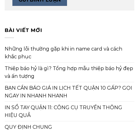
BÀI VIẾT MỚI
Những lỗi thường gặp khi in name card và cách
khắc phục
Thiệp báo hỷ là gì? Tổng hợp mẫu thiệp báo hỷ đẹp
và ấn tượng
BẠN CẦN BÁO GIÁ IN LỊCH TẾT QUẬN 10 GẤP? GỌI
NGAY IN NHANH NHANH
IN SỔ TAY QUẬN 11: CÔNG CỤ TRUYỀN THÔNG
HIỆU QUẢ
QUY ĐỊNH CHUNG